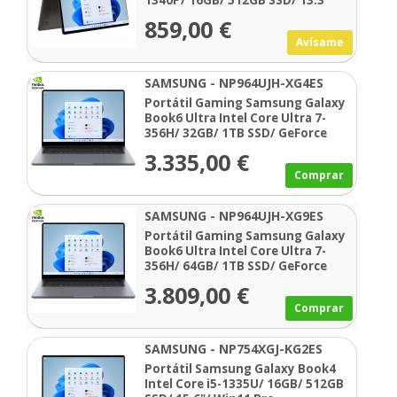
1340P/ 16GB/ 512GB SSD/ 13.3"
Táctil/ Win11 Pro
859,00 €
Avísame
SAMSUNG - NP964UJH-XG4ES
Portátil Gaming Samsung Galaxy
Book6 Ultra Intel Core Ultra 7-
356H/ 32GB/ 1TB SSD/ GeForce
RTX 5060/ 16" Táctil/ Win11 Pro
3.335,00 €
Comprar
SAMSUNG - NP964UJH-XG9ES
Portátil Gaming Samsung Galaxy
Book6 Ultra Intel Core Ultra 7-
356H/ 64GB/ 1TB SSD/ GeForce
RTX 5070/ 16" Táctil/ Win11 Pro
3.809,00 €
Comprar
SAMSUNG - NP754XGJ-KG2ES
Portátil Samsung Galaxy Book4
Intel Core i5-1335U/ 16GB/ 512GB