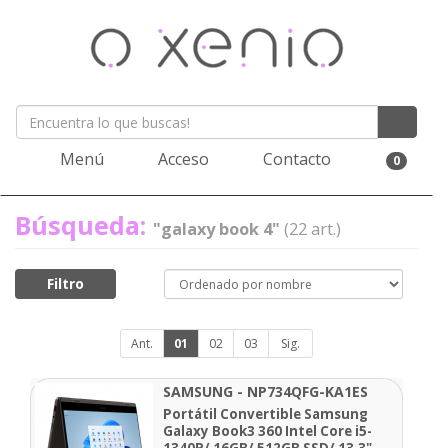
Menú
Acceso
Contacto
0
Búsqueda:
"galaxy book 4"
(22 art.)
Filtro
Ant.
01
02
03
Sig.
SAMSUNG - NP734QFG-KA1ES
Portátil Convertible Samsung
Galaxy Book3 360 Intel Core i5-