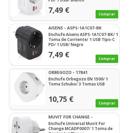
PD/ 1 USB/ Blanco
7,49 €
Comprar
AISENS - ASPS-1A1C07-BK
Enchufe Aisens ASPS-1A1C07-BK/ 1
Toma de Corriente/ 1 USB Tipo-C
PD/ 1 USB/ Negro
7,49 €
Comprar
ORBEGOZO - 17841
Enchufe Orbegozo EN 1500/ 1
Toma Schuko/ 3 Tomas USB
10,75 €
Comprar
MUVIT FOR CHANGE -
MCADP0007
Enchufe Universal Muvit For
Change MCADP0007/ 1 Toma de