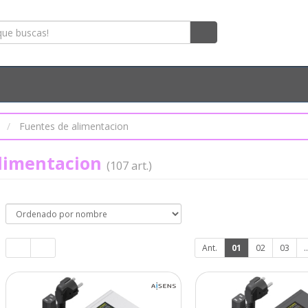
s
Fuentes de alimentacion
alimentacion
(107 art.)
Ant.
01
02
03
..