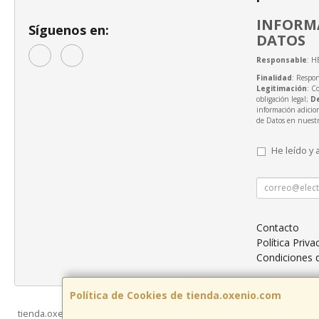
INFORMA
Síguenos en:
DATOS
Responsable
: H
Finalidad
: Respon
Legitimación
: C
obligación legal;
D
información adicio
de Datos en nuest
He leído y 
Contacto
Política Priva
Condiciones
Política de Cookies de tienda.oxenio.com
tienda.oxenio.com © 2026