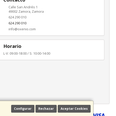
Calle San Andrés 1
49002
Zamora
,
Zamora
624 290 010
624 290 010
info@oxenio.com
Horario
L-V: 09:00-18:00 / S: 10:00-14:00
Configurar
Rechazar
Aceptar Cookies