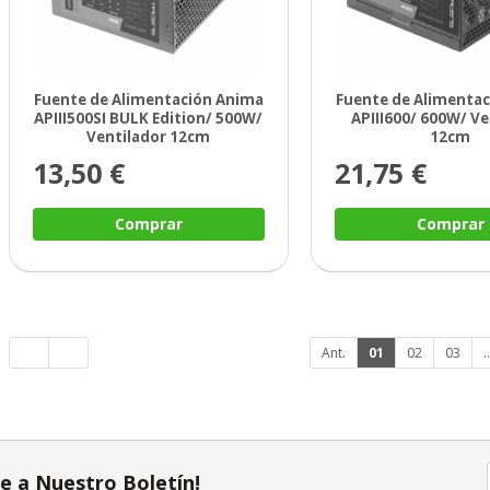
Fuente de Alimentación Anima
Fuente de Alimenta
APIII500SI BULK Edition/ 500W/
APIII600/ 600W/ Ve
Ventilador 12cm
12cm
13,50 €
21,75 €
Comprar
Comprar
Ant.
01
02
03
..
te a Nuestro Boletín!