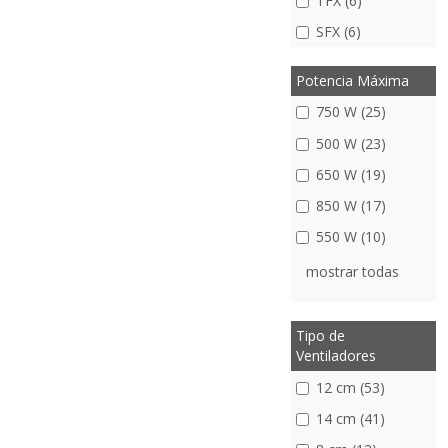
TFX (6)
SFX (6)
Potencia Máxima
750 W (25)
500 W (23)
650 W (19)
850 W (17)
550 W (10)
mostrar todas
Tipo de
Ventiladores
12 cm (53)
14 cm (41)