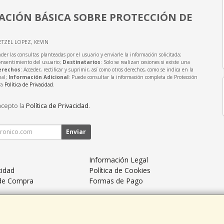
CIÓN BÁSICA SOBRE PROTECCIÓN DE
ETZEL LOPEZ, KEVIN
der las consultas planteadas por el usuario y enviarle la información solicitada;
onsentimiento del usuario;
Destinatarios
: Solo se realizan cesiones si existe una
erechos
: Acceder, rectificar y suprimir, así como otros derechos, como se indica en la
nal;
Información Adicional
: Puede consultar la información completa de Protección
ra
Política de Privacidad
.
acepto la
Política de Privacidad
.
Enviar
Información Legal
cidad
Política de Cookies
 de Compra
Formas de Pago