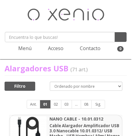
Menú
Acceso
Contacto
0
Alargadores USB
(71 art.)
Filtro
Ant.
01
02
03
...
08
Sig.
NANO CABLE - 10.01.0312
Cable Alargador Amplificador USB
3.0 Nanocable 10.01.0312/ USB