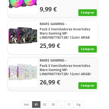
9,99 €
Comprar
MARS GAMING -
MFLINKFINITYKIT2R
Pack 3 Ventiladores Invertidos
Mars Gaming MF-
LINKFINITYKIT2R/ 12cm/ ARGB
25,99 €
Comprar
MARS GAMING -
MFLINKFINITYKIT2RW
Pack 3 Ventiladores Invertidos
Mars Gaming MF-
LINKFINITYKIT2R/ 12cm/ ARGB/
Blancos
26,99 €
Comprar
Ant.
01
02
03
...
11
Sig.