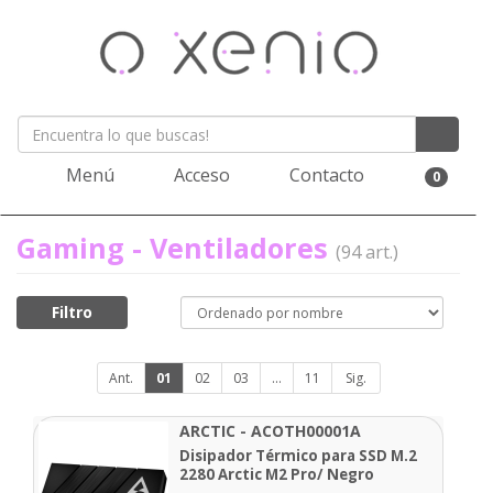
Menú
Acceso
Contacto
0
Gaming - Ventiladores
(94 art.)
Filtro
Ant.
01
02
03
...
11
Sig.
ARCTIC - ACOTH00001A
Disipador Térmico para SSD M.2
2280 Arctic M2 Pro/ Negro