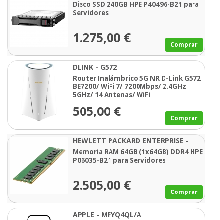
P40496-B21
Disco SSD 240GB HPE P40496-B21 para
Servidores
1.275,00 €
Comprar
DLINK - G572
Router Inalámbrico 5G NR D-Link G572
BE7200/ WiFi 7/ 7200Mbps/ 2.4GHz
5GHz/ 14 Antenas/ WiFi
802.11be/ax/ac/n/a/ - n/b/g
505,00 €
Comprar
HEWLETT PACKARD ENTERPRISE -
P06035-B21
Memoria RAM 64GB (1x64GB) DDR4 HPE
P06035-B21 para Servidores
2.505,00 €
Comprar
APPLE - MFYQ4QL/A