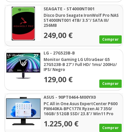
SEAGATE - ST4000NT001
Disco Duro Seagate IronWolf Pro NAS
ST4000NT001 4TB/ 3.5"/ SATA III/
256MB
249,00 €
Comprar
LG - 27G523B-B
Monitor Gaming LG UltraGear G5
27G523B-B 27"/ Full HD/ 1ms/ 200Hz/
IPS/ Negro
129,00 €
Comprar
ASUS - 90PT0464-M00YX0
PC All in One Asus ExpertCenter P600
PM640KA-BPC177X Ryzen AI 7 350/
16GB/ 512GB SSD/ 23.8"/ Win11 Pro
1.225,00 €
Comprar