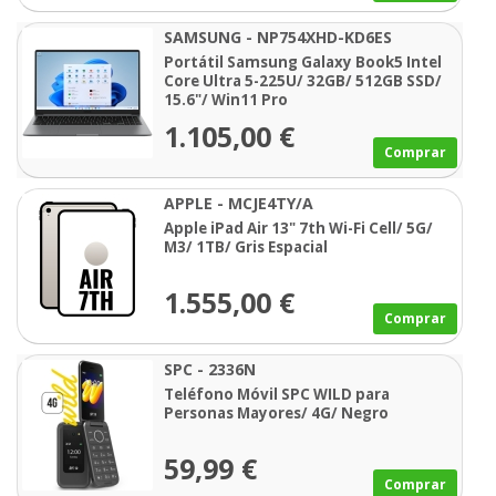
SAMSUNG - NP754XHD-KD6ES
Portátil Samsung Galaxy Book5 Intel
Core Ultra 5-225U/ 32GB/ 512GB SSD/
15.6"/ Win11 Pro
1.105,00 €
Comprar
APPLE - MCJE4TY/A
Apple iPad Air 13" 7th Wi-Fi Cell/ 5G/
M3/ 1TB/ Gris Espacial
1.555,00 €
Comprar
SPC - 2336N
Teléfono Móvil SPC WILD para
Personas Mayores/ 4G/ Negro
59,99 €
Comprar