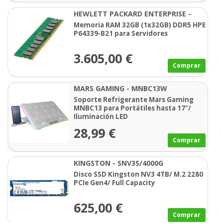
HEWLETT PACKARD ENTERPRISE -
P64339-B21
Memoria RAM 32GB (1x32GB) DDR5 HPE
P64339-B21 para Servidores
3.605,00 €
Comprar
MARS GAMING - MNBC13W
Soporte Refrigerante Mars Gaming
MNBC13 para Portátiles hasta 17"/
Iluminación LED
28,99 €
Comprar
KINGSTON - SNV3S/4000G
Disco SSD Kingston NV3 4TB/ M.2 2280
PCIe Gen4/ Full Capacity
625,00 €
Comprar