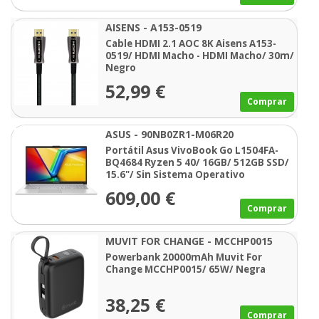
AISENS - A153-0519
Cable HDMI 2.1 AOC 8K Aisens A153-
0519/ HDMI Macho - HDMI Macho/ 30m/
Negro
52,99 €
Comprar
ASUS - 90NB0ZR1-M06R20
Portátil Asus VivoBook Go L1504FA-
BQ4684 Ryzen 5 40/ 16GB/ 512GB SSD/
15.6"/ Sin Sistema Operativo
609,00 €
Comprar
MUVIT FOR CHANGE - MCCHP0015
Powerbank 20000mAh Muvit For
Change MCCHP0015/ 65W/ Negra
38,25 €
Comprar