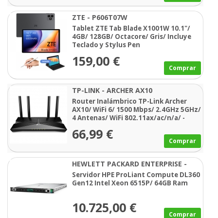
ZTE - P606T07W
Tablet ZTE Tab Blade X1001W 10.1"/
4GB/ 128GB/ Octacore/ Gris/ Incluye
Teclado y Stylus Pen
159,00 €
Comprar
TP-LINK - ARCHER AX10
Router Inalámbrico TP-Link Archer
AX10/ WiFi 6/ 1500 Mbps/ 2.4GHz 5GHz/
4 Antenas/ WiFi 802.11ax/ac/n/a/ -
n/b/g
66,99 €
Comprar
HEWLETT PACKARD ENTERPRISE -
P95989-425
Servidor HPE ProLiant Compute DL360
Gen12 Intel Xeon 6515P/ 64GB Ram
10.725,00 €
Comprar