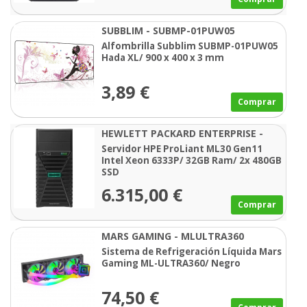
SUBBLIM - SUBMP-01PUW05
Alfombrilla Subblim SUBMP-01PUW05
Hada XL/ 900 x 400 x 3 mm
3,89 €
Comprar
HEWLETT PACKARD ENTERPRISE -
P87458-425
Servidor HPE ProLiant ML30 Gen11
Intel Xeon 6333P/ 32GB Ram/ 2x 480GB
SSD
6.315,00 €
Comprar
MARS GAMING - MLULTRA360
Sistema de Refrigeración Líquida Mars
Gaming ML-ULTRA360/ Negro
74,50 €