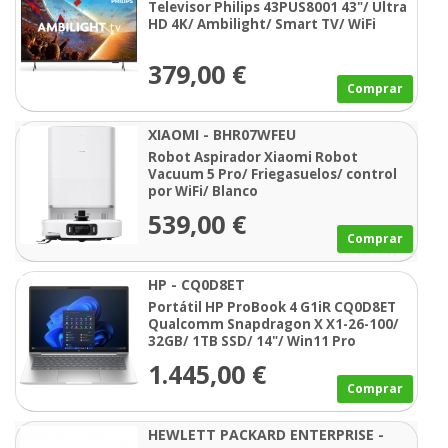
Televisor Philips 43PUS8001 43"/ Ultra
HD 4K/ Ambilight/ Smart TV/ WiFi
379,00 €
Comprar
XIAOMI - BHR07WFEU
Robot Aspirador Xiaomi Robot
Vacuum 5 Pro/ Friegasuelos/ control
por WiFi/ Blanco
539,00 €
Comprar
HP - CQ0D8ET
Portátil HP ProBook 4 G1iR CQ0D8ET
Qualcomm Snapdragon X X1-26-100/
32GB/ 1TB SSD/ 14"/ Win11 Pro
1.445,00 €
Comprar
HEWLETT PACKARD ENTERPRISE -