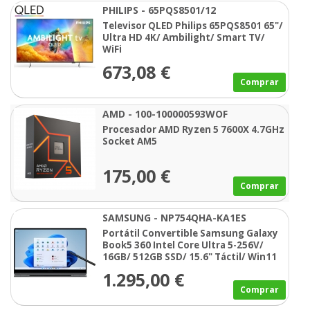
PHILIPS - 65PQS8501/12
Televisor QLED Philips 65PQS8501 65"/
Ultra HD 4K/ Ambilight/ Smart TV/
WiFi
673,08 €
Comprar
AMD - 100-100000593WOF
Procesador AMD Ryzen 5 7600X 4.7GHz
Socket AM5
175,00 €
Comprar
SAMSUNG - NP754QHA-KA1ES
Portátil Convertible Samsung Galaxy
Book5 360 Intel Core Ultra 5-256V/
16GB/ 512GB SSD/ 15.6" Táctil/ Win11
Pro
1.295,00 €
Comprar