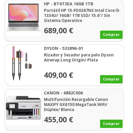
HP - BT6T3EA 16GB 1TB
Portátil HP 15-FD0267NS Intel Core i5-
1334U/ 16GB/ 1TB SSD/ 15.6"/ Sin
Sistema Operativo
689,00 €
Comprar
DYSON - 533896-01
Rizador y Secador para pelo Dyson
Airwrap Long Origin/ Plata
409,00 €
Comprar
CANON - 6882C006
Multifunción Recargable Canon
MAXIFY GX6150 MegaTank WiFi/
Dúplex/ Blanca
455,00 €
Comprar