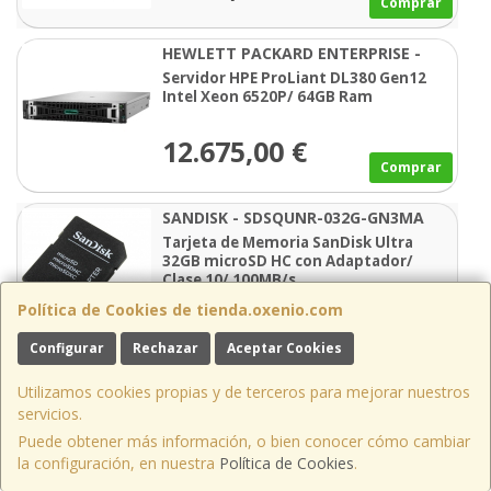
Comprar
HEWLETT PACKARD ENTERPRISE -
P95993-425
Servidor HPE ProLiant DL380 Gen12
Intel Xeon 6520P/ 64GB Ram
12.675,00 €
Comprar
SANDISK - SDSQUNR-032G-GN3MA
Tarjeta de Memoria SanDisk Ultra
32GB microSD HC con Adaptador/
Clase 10/ 100MB/s
14,25 €
Política de Cookies de tienda.oxenio.com
Comprar
Configurar
Rechazar
Aceptar Cookies
HEWLETT PACKARD ENTERPRISE -
Utilizamos cookies propias y de terceros para mejorar nuestros
P93934-425
Servidor HPE ProLiant DL380 Gen12
servicios.
Intel Xeon 6505P/ 64GB Ram
Puede obtener más información, o bien conocer cómo cambiar
la configuración, en nuestra
Política de Cookies
.
9.989,00 €