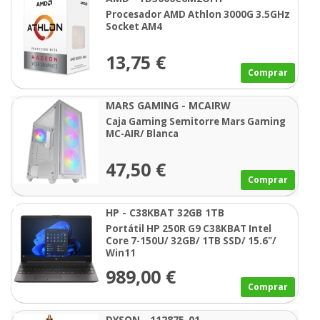
Procesador AMD Athlon 3000G 3.5GHz
Socket AM4
13,75 €
Comprar
MARS GAMING - MCAIRW
Caja Gaming Semitorre Mars Gaming
MC-AIR/ Blanca
47,50 €
Comprar
HP - C38KBAT 32GB 1TB
Portátil HP 250R G9 C38KBAT Intel
Core 7-150U/ 32GB/ 1TB SSD/ 15.6"/
Win11
989,00 €
Comprar
DYSON - 112875-01