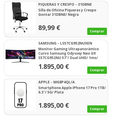
PIQUERAS Y CRESPO - 31DBNE
Silla de Oficina Piqueras y Crespo
Gontar 31DBNE/ Negra
89,99 €
Comprar
SAMSUNG - LS57CG952NUXEN
Monitor Gaming Ultrapanorámico
Curvo Samsung Odyssey Neo G9
S57CG952NU 57"/ Dual UHD/ 1ms/
240Hz/ VA/ Regulable en altura/
1.895,00 €
Blanco
Comprar
APPLE - MG8P4QL/A
Smartphone Apple iPhone 17 Pro 1TB/
6.3"/ 5G/ Plata
1.895,00 €
Comprar