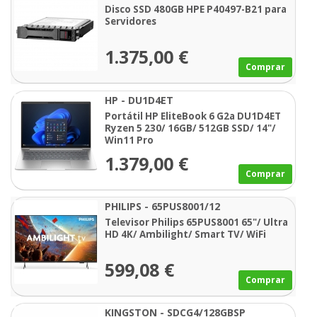
P40497-B21
Disco SSD 480GB HPE P40497-B21 para
Servidores
1.375,00 €
Comprar
HP - DU1D4ET
Portátil HP EliteBook 6 G2a DU1D4ET
Ryzen 5 230/ 16GB/ 512GB SSD/ 14"/
Win11 Pro
1.379,00 €
Comprar
PHILIPS - 65PUS8001/12
Televisor Philips 65PUS8001 65"/ Ultra
HD 4K/ Ambilight/ Smart TV/ WiFi
599,08 €
Comprar
KINGSTON - SDCG4/128GBSP