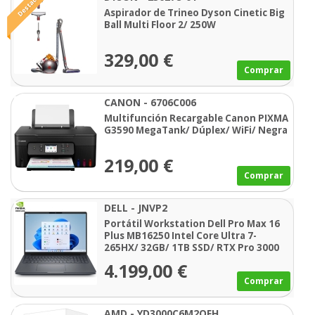
Destacado
Aspirador de Trineo Dyson Cinetic Big
Ball Multi Floor 2/ 250W
329,00 €
Comprar
CANON - 6706C006
Multifunción Recargable Canon PIXMA
G3590 MegaTank/ Dúplex/ WiFi/ Negra
219,00 €
Comprar
DELL - JNVP2
Portátil Workstation Dell Pro Max 16
Plus MB16250 Intel Core Ultra 7-
265HX/ 32GB/ 1TB SSD/ RTX Pro 3000
Blackwell/ 16"/ Win11 Pro
4.199,00 €
Comprar
AMD - YD3000C6M2OFH