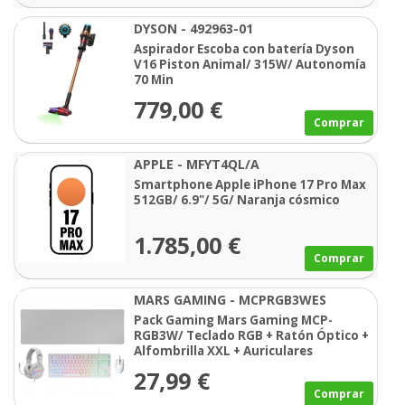
DYSON - 492963-01
Aspirador Escoba con batería Dyson
V16 Piston Animal/ 315W/ Autonomía
70 Min
779,00 €
Comprar
APPLE - MFYT4QL/A
Smartphone Apple iPhone 17 Pro Max
512GB/ 6.9"/ 5G/ Naranja cósmico
1.785,00 €
Comprar
MARS GAMING - MCPRGB3WES
Pack Gaming Mars Gaming MCP-
RGB3W/ Teclado RGB + Ratón Óptico +
Alfombrilla XXL + Auriculares
27,99 €
Comprar