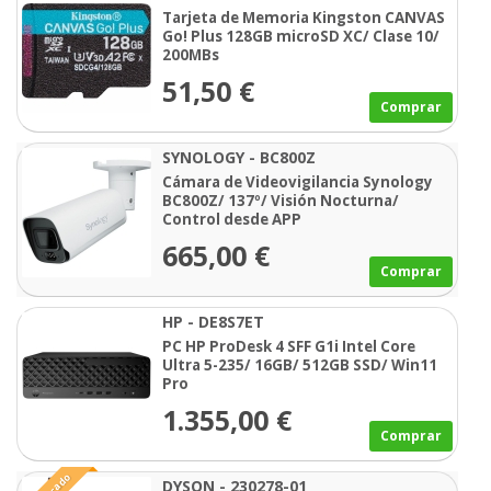
Tarjeta de Memoria Kingston CANVAS
Go! Plus 128GB microSD XC/ Clase 10/
200MBs
51,50 €
Comprar
SYNOLOGY - BC800Z
Cámara de Videovigilancia Synology
BC800Z/ 137º/ Visión Nocturna/
Control desde APP
665,00 €
Comprar
HP - DE8S7ET
PC HP ProDesk 4 SFF G1i Intel Core
Ultra 5-235/ 16GB/ 512GB SSD/ Win11
Pro
1.355,00 €
Comprar
DYSON - 230278-01