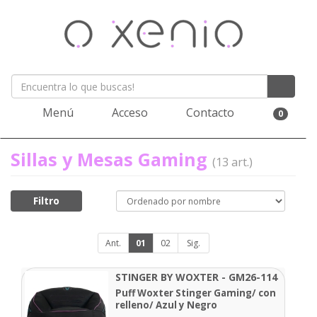
Menú
Acceso
Contacto
0
Sillas y Mesas Gaming
(13 art.)
Filtro
Ant.
01
02
Sig.
STINGER BY WOXTER - GM26-114
Puff Woxter Stinger Gaming/ con
relleno/ Azul y Negro