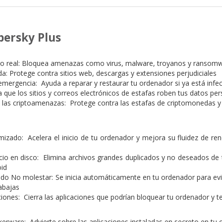
persky Plus
mpo real: Bloquea amenazas como virus, malware, troyanos y ransom
a: Protege contra sitios web, descargas y extensiones perjudiciales
mergencia: Ayuda a reparar y restaurar tu ordenador si ya está infe
a que los sitios y correos electrónicos de estafas roben tus datos pe
 las criptoamenazas: Protege contra las estafas de criptomonedas y
izado: Acelera el inicio de tu ordenador y mejora su fluidez de re
io en disco: Elimina archivos grandes duplicados y no deseados de 
oid
o No molestar: Se inicia automáticamente en tu ordenador para evit
abajas
iones: Cierra las aplicaciones que podrían bloquear tu ordenador y te
kerware: Advierte sobre las aplicaciones instaladas en secreto en tu 