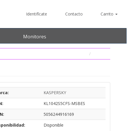
Identifícate
Contacto
Carrito
Monitores
rca:
KASPERSKY
N:
KL1042S5CFS-MSBES
N:
5056244916169
sponibilidad:
Disponible