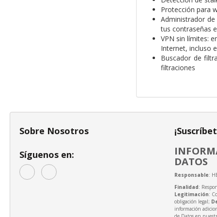
Protección para 
Administrador de
tus contraseñas e
VPN sin límites: 
Internet, incluso 
Buscador de filtr
filtraciones
Sobre Nosotros
¡Suscríbe
INFORMA
Síguenos en:
DATOS
Responsable
: H
Finalidad
: Respon
Legitimación
: C
obligación legal;
D
información adicio
de Datos en nuest