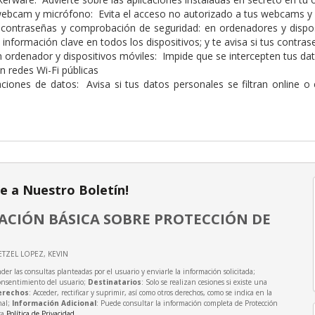
webcam y micrófono: Evita el acceso no autorizado a tus webcams y
 contraseñas y comprobación de seguridad: en ordenadores y dispos
 información clave en todos los dispositivos; y te avisa si tus contra
en ordenador y dispositivos móviles: Impide que se intercepten tus da
en redes Wi-Fi públicas
aciones de datos: Avisa si tus datos personales se filtran online o
te a Nuestro Boletín!
CIÓN BÁSICA SOBRE PROTECCIÓN DE
ETZEL LOPEZ, KEVIN
der las consultas planteadas por el usuario y enviarle la información solicitada;
onsentimiento del usuario;
Destinatarios
: Solo se realizan cesiones si existe una
erechos
: Acceder, rectificar y suprimir, así como otros derechos, como se indica en la
nal;
Información Adicional
: Puede consultar la información completa de Protección
ra
Política de Privacidad
.