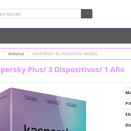
s
Antivirus
KASPERSKY KL1042S5CFS-MSBES
persky Plus/ 3 Dispositivos/ 1 Año
Ma
P/
EA
Di