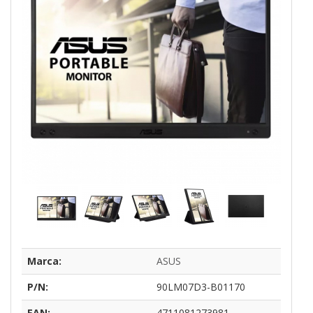
Marca:
ASUS
P/N:
90LM07D3-B01170
EAN:
4711081273981